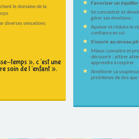
Favoriser un équilib
chent le domaine de la
Se concentrer et dévelo
orps
gérer ses émotions ;
ar diverses sensations
Apaiser et réduire le st
confiance en soi
S’ouvrir au niveau p
Mieux connaitre et pren
découvrir ; attirer atte
sse-temps », c’est une
apprendre à respirer
re soin de l’enfant ».
Améliorer sa souplesse 
problèmes de dos que l