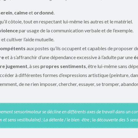
serein
,
calme
et
ordonné
.
qu’il côtoie, tout en respectant lui-même les autres et le matériel.
violence
par usage de la communication verbale et de l’exemple.
e
et cultiver l’aide mutuelle.
compétents
aux postes qu’ils occupent et capables de proposer des 
re
et à s’affranchir d’une dépendance excessive à l’adulte par une
é
re jugement
, à ses
propres sentiments
, être lui-même sans dépe
accéder à différentes formes d’expressions artistique (peinture, da
éremment, de ne rien imposer, chercher, essayer, se tromper, aband
pement sensorimoteur se décline en différents axes de travail dans un cont
 et sens vestibulaire) ; La détente / le bien -être ; la découverte des 5 sens