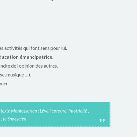
activités qui font sens pour lui.
ducation émancipatrice
.
ndre de l’opinion des autres.
nse, musique …).
onner…
exte Montessorien : L’éveil corporel (motricité ,
 ; le Snoezelen